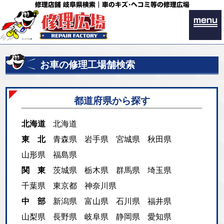
修理店舗 岐阜県検索｜車のキズ･ヘコミ等の修理広場
menu
お車の修理工場舗検索
都道府県から探す
北海道
北海道
東 北
青森県
岩手県
宮城県
秋田県
山形県
福島県
関 東
茨城県
栃木県
群馬県
埼玉県
千葉県
東京都
神奈川県
中 部
新潟県
富山県
石川県
福井県
山梨県
長野県
岐阜県
静岡県
愛知県