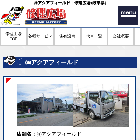
㈱アクアフィールド｜修理広場(岐阜県)
menu
修理工場
各種サービス
保有設備
代車一覧
会社概要
TOP
㈱アクアフィールド
店舗名：
㈱アクアフィールド