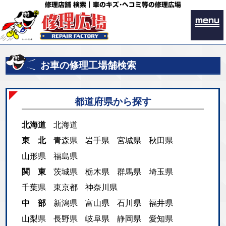
修理店舗 検索｜車のキズ･ヘコミ等の修理広場
menu
お車の修理工場舗検索
都道府県から探す
北海道
北海道
東 北
青森県
岩手県
宮城県
秋田県
山形県
福島県
関 東
茨城県
栃木県
群馬県
埼玉県
千葉県
東京都
神奈川県
中 部
新潟県
富山県
石川県
福井県
山梨県
長野県
岐阜県
静岡県
愛知県