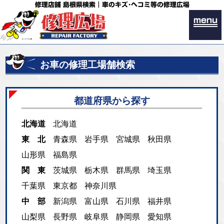
修理店舗 島根県検索｜車のキズ･ヘコミ等の修理広場
menu
お車の修理工場舗検索
都道府県から探す
北海道
北海道
東 北
青森県
岩手県
宮城県
秋田県
山形県
福島県
関 東
茨城県
栃木県
群馬県
埼玉県
千葉県
東京都
神奈川県
中 部
新潟県
富山県
石川県
福井県
山梨県
長野県
岐阜県
静岡県
愛知県