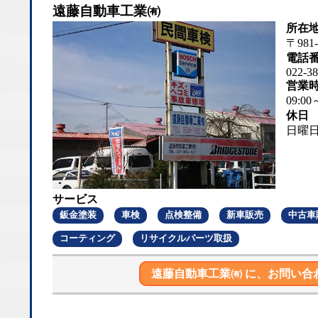
遠藤自動車工業㈲
所在
〒98
電話
022-38
営業
09:00
休日
日曜
サービス
鈑金塗装
車検
点検整備
新車販売
中古車
コーティング
リサイクルパーツ取扱
遠藤自動車工業㈲ に、
お問い合