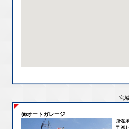
宮城
㈱オートガレージ
所在
〒98