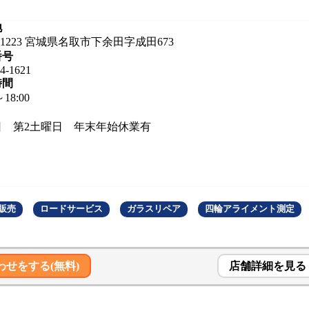
地
1-1223 宮城県名取市下余田字成田673
番号
4-1621
時間
～18:00
日 第2土曜日 年末年始休業有
販売
ロードサービス
ガラスリペア
四輪アライメント測定
わせをする(無料)
店舗詳細を見る