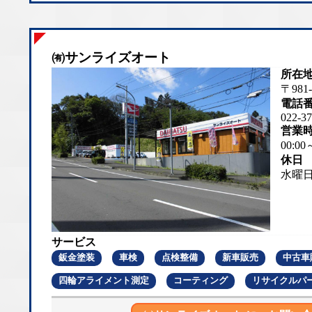
㈲サンライズオート
所在
〒98
電話
022-37
営業
00:00
休日
水曜
サービス
鈑金塗装
車検
点検整備
新車販売
中古車
四輪アライメント測定
コーティング
リサイクルパ