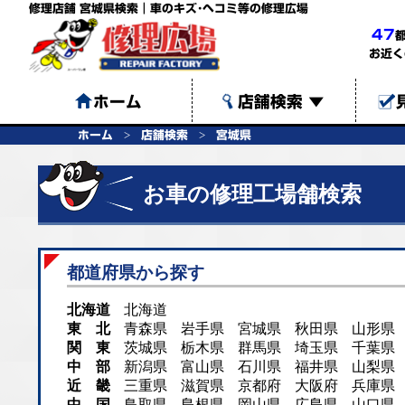
修理店舗 宮城県検索｜車のキズ･ヘコミ等の修理広場
47
お近く
ホーム
店舗検索
▼
ホーム
店舗検索
宮城県
お車の修理工場舗検索
都道府県から探す
北海道
北海道
東 北
青森県
岩手県
宮城県
秋田県
山形県
関 東
茨城県
栃木県
群馬県
埼玉県
千葉県
中 部
新潟県
富山県
石川県
福井県
山梨県
近 畿
三重県
滋賀県
京都府
大阪府
兵庫県
中 国
鳥取県
島根県
岡山県
広島県
山口県