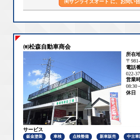
㈲サンライズオート に、
お問い合
㈲松森自動車商会
所在
〒98
電話
022-37
営業
08:30
休日
サービス
鈑金塗装
車検
点検整備
新車販売
中古車