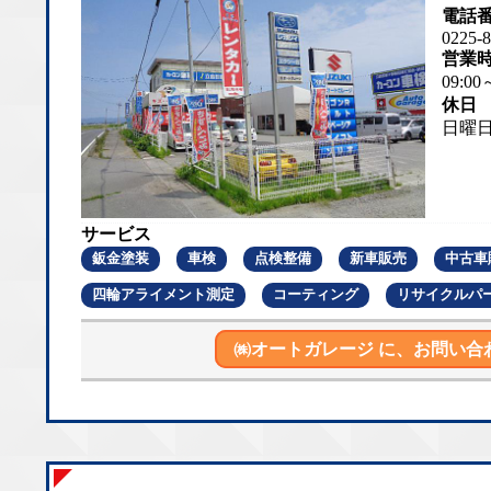
電話
0225-8
営業
09:00
休日
日曜
サービス
鈑金塗装
車検
点検整備
新車販売
中古車
四輪アライメント測定
コーティング
リサイクルパ
㈱オートガレージ に、
お問い合