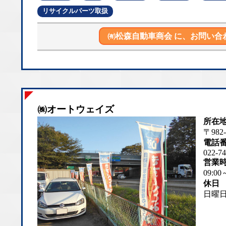
リサイクルパーツ取扱
㈲松森自動車商会 に、
お問い合
㈱オートウェイズ
所在
〒98
電話
022-74
営業
09:00
休日
日曜