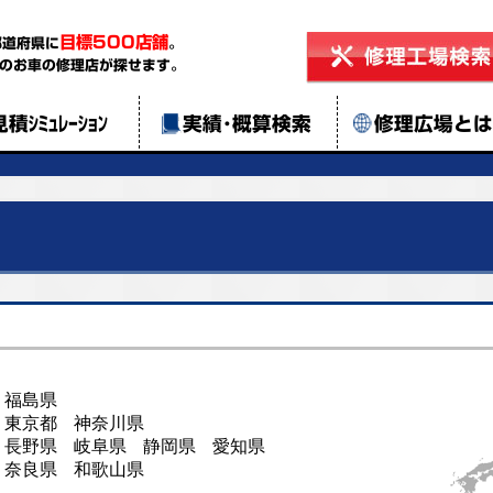
目標500店舗
都道府県に
。
のお車の修理店が探せます。
見積ｼﾐｭﾚｰｼｮﾝ
実績･概算検索
修理広場と
福島県
東京都
神奈川県
長野県
岐阜県
静岡県
愛知県
奈良県
和歌山県