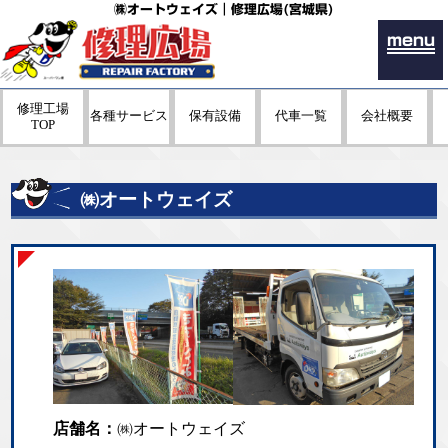
㈱オートウェイズ｜修理広場(宮城県)
menu
修理工場
各種サービス
保有設備
代車一覧
会社概要
TOP
㈱オートウェイズ
店舗名：
㈱オートウェイズ