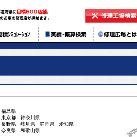
目標500店舗
都道府県に
。
のお車の修理店が探せます。
見積ｼﾐｭﾚｰｼｮﾝ
実績･概算検索
修理広場と
福島県
東京都
神奈川県
長野県
岐阜県
静岡県
愛知県
奈良県
和歌山県