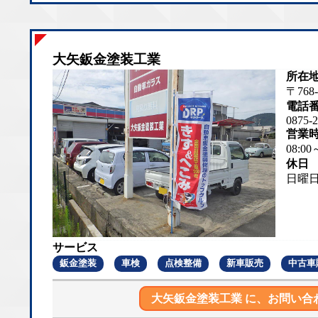
大矢鈑金塗装工業
所在
〒768
電話
0875-2
営業
08:00
休日
日曜
サービス
鈑金塗装
車検
点検整備
新車販売
中古車
大矢鈑金塗装工業 に、
お問い合