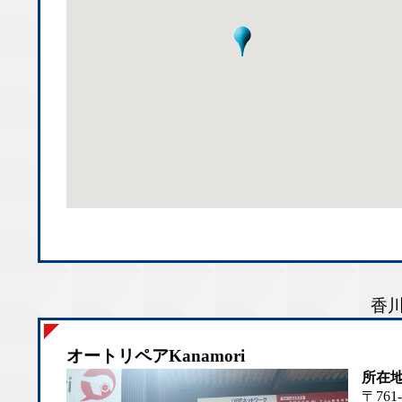
香川
オートリペアKanamori
所在
〒76