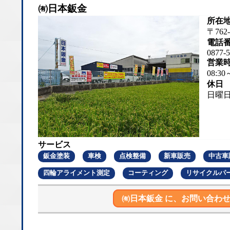
㈲日本鈑金
所在
〒762
電話
0877-5
営業
08:30
休日
日曜
サービス
鈑金塗装
車検
点検整備
新車販売
中古車
四輪アライメント測定
コーティング
リサイクルパ
㈲日本鈑金 に、
お問い合わせ