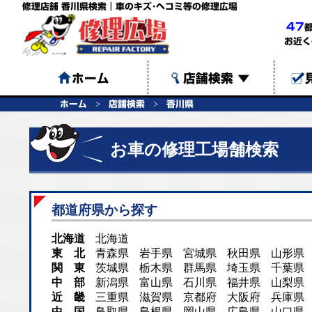
修理店舗 香川県検索｜車のキズ･ヘコミ等の修理広場
47
お近く
ホーム
店舗検索
▼
ホーム
店舗検索
香川県
お車の修理工場舗検索
都道府県から探す
北海道
北海道
東 北
青森県
岩手県
宮城県
秋田県
山形県
関 東
茨城県
栃木県
群馬県
埼玉県
千葉県
中 部
新潟県
富山県
石川県
福井県
山梨県
近 畿
三重県
滋賀県
京都府
大阪府
兵庫県
中 国
鳥取県
島根県
岡山県
広島県
山口県