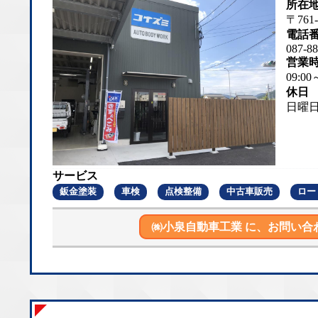
所在
〒761
電話
087-88
営業
09:00
休日
日曜
サービス
鈑金塗装
車検
点検整備
中古車販売
ロー
㈱小泉自動車工業 に、
お問い合