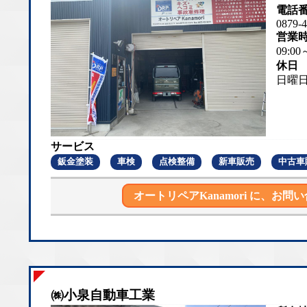
電話
0879-4
営業
09:00
休日
日曜
サービス
鈑金塗装
車検
点検整備
新車販売
中古車
オートリペアKanamori に、
お問い
㈱小泉自動車工業