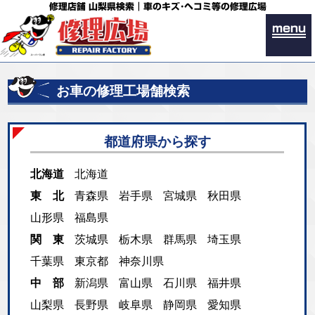
修理店舗 山梨県検索｜車のキズ･ヘコミ等の修理広場
menu
お車の修理工場舗検索
都道府県から探す
北海道
北海道
東 北
青森県
岩手県
宮城県
秋田県
山形県
福島県
関 東
茨城県
栃木県
群馬県
埼玉県
千葉県
東京都
神奈川県
中 部
新潟県
富山県
石川県
福井県
山梨県
長野県
岐阜県
静岡県
愛知県