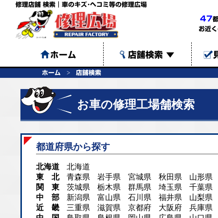
修理店舗 検索｜車のキズ･ヘコミ等の修理広場
47
お近く
ホーム
店舗検索
▼
ホーム
店舗検索
お車の修理工場舗検索
都道府県から探す
北海道
北海道
東 北
青森県
岩手県
宮城県
秋田県
山形県
関 東
茨城県
栃木県
群馬県
埼玉県
千葉県
中 部
新潟県
富山県
石川県
福井県
山梨県
近 畿
三重県
滋賀県
京都府
大阪府
兵庫県
中 国
鳥取県
島根県
岡山県
広島県
山口県