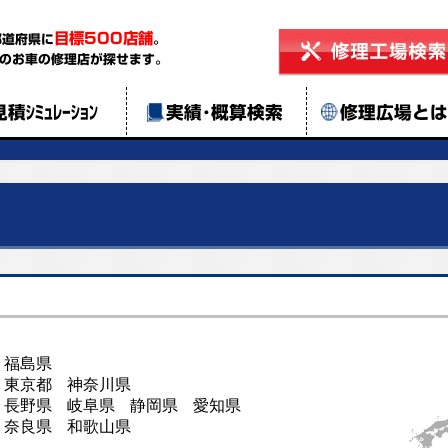
目標500店舗
都道府県に
。
のお車の修理店が探せます。
見積ｼﾐｭﾚｰｼｮﾝ
実績･概算検索
修理広場と
福島県
東京都
神奈川県
長野県
岐阜県
静岡県
愛知県
奈良県
和歌山県