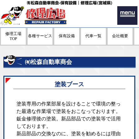
㈲松森自動車商会-保有設備｜修理広場(宮城県)
menu
修理工場
各種サービス
保有設備
代車一覧
会社概要
TOP
㈲松森自動車商会
塗装ブース
塗装専用の作業部屋を設けることで環境の整っ
た最適な作業場で塗装をおこなっております。
鈑金修理後の塗装。新品部品での塗装等で活用
しております。
新品部品の交換なのに、塗装を勧めるには理由