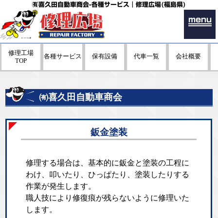
㈲喜久田自動車商会-各種サービス｜修理広場(福島県)
menu
修理工場
各種サービス
保有設備
代車一覧
会社概要
TOP
㈲喜久田自動車商会
鈑金塗装
修理する場合は、基本的に鈑金と塗装の工程に
わけ、叩いたり、ひっぱたり、塗装したりする
作業が発生します。
職人技により修復痕が残らないように修理いた
します。