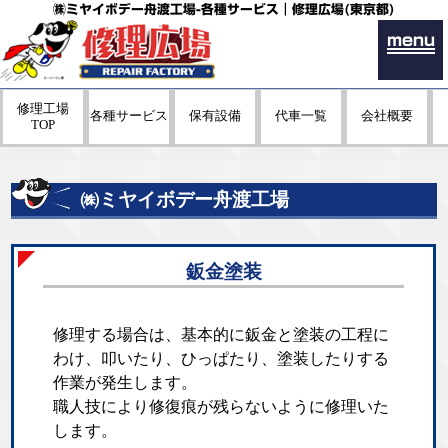
㈱ミヤイボデー舟渡工場-各種サービス｜修理広場(東京都)
menu
修理工場
各種サービス
保有設備
代車一覧
会社概要
TOP
㈱ミヤイボデー舟渡工場
鈑金塗装
修理する場合は、基本的に鈑金と塗装の工程に
わけ、叩いたり、ひっぱたり、塗装したりする
作業が発生します。
職人技により修復痕が残らないように修理いた
します。