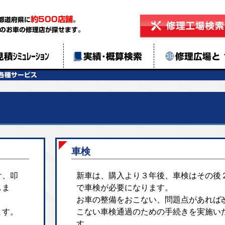
約500店舗
都道府県に
。
のお車の修理店が探せます。
見積ｼﾐｭﾚｰｼｮﾝ
実績･概算検索
修理広場と
各種サービス
車検
け、叩
新車は、購入より３年後、車検はその後
しま
で車検が必要になります。
お車の整備をおこない、問題点があれば
ます。
こない車検通過のための手続きを実施い
す。