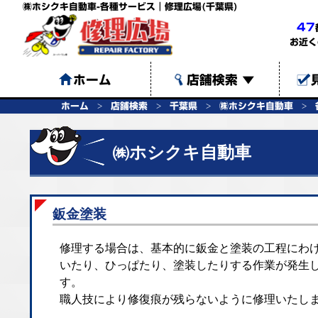
㈱ホシクキ自動車-各種サービス｜修理広場(千葉県)
47
お近く
ホーム
店舗検索
▼
ホーム
店舗検索
千葉県
㈱ホシクキ自動車
㈱ホシクキ自動車
鈑金塗装
修理する場合は、基本的に鈑金と塗装の工程にわ
いたり、ひっぱたり、塗装したりする作業が発生
す。
職人技により修復痕が残らないように修理いたし