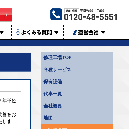
▼
よくある質問
▼
運営会社
▼
修理工場TOP
各種サービス
保有設備
代車一覧
２年単位
会社概要
改善をお
地図
たしま