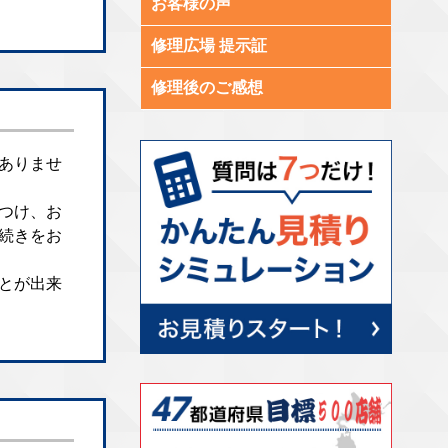
お客様の声
修理広場 提示証
修理後のご感想
ありませ
つけ、お
続きをお
とが出来