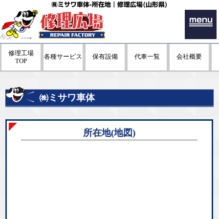
㈱ミサワ車体-所在地｜修理広場(山形県)
menu
修理工場
各種サービス
保有設備
代車一覧
会社概要
TOP
㈱ミサワ車体
所在地(地図)