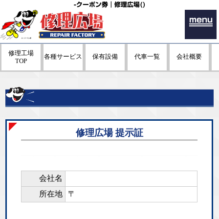
-クーポン券｜修理広場()
menu
修理工場
各種サービス
保有設備
代車一覧
会社概要
TOP
修理広場 提示証
会社名
所在地
〒