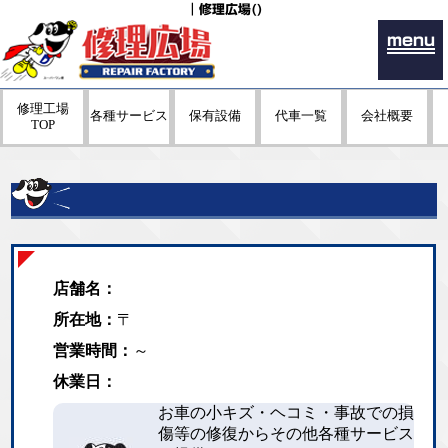
｜修理広場()
menu
修理工場
各種サービス
保有設備
代車一覧
会社概要
TOP
店舗名：
所在地：
〒
営業時間：
～
休業日：
お車の小キズ・ヘコミ・事故での損
傷等の修復からその他各種サービス