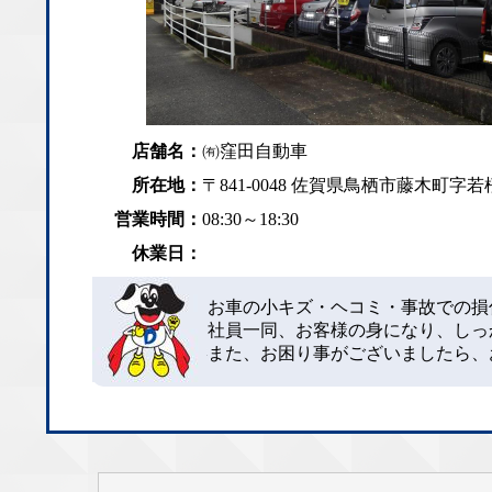
店舗名：
㈲窪田自動車
所在地：
〒841-0048 佐賀県鳥栖市藤木町字若桜
営業時間：
08:30～18:30
休業日：
お車の小キズ・ヘコミ・事故での損
社員一同、お客様の身になり、しっ
また、お困り事がございましたら、