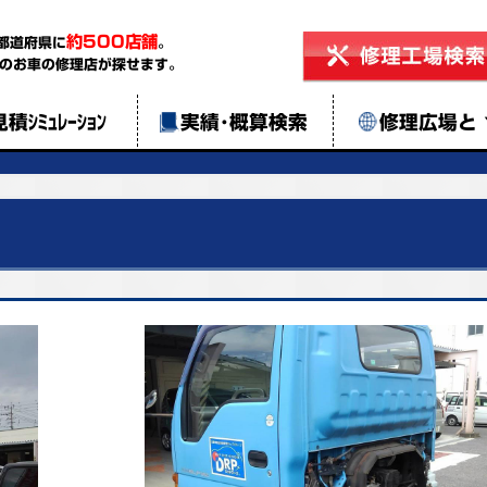
約500店舗
都道府県に
。
のお車の修理店が探せます。
見積ｼﾐｭﾚｰｼｮﾝ
実績･概算検索
修理広場と