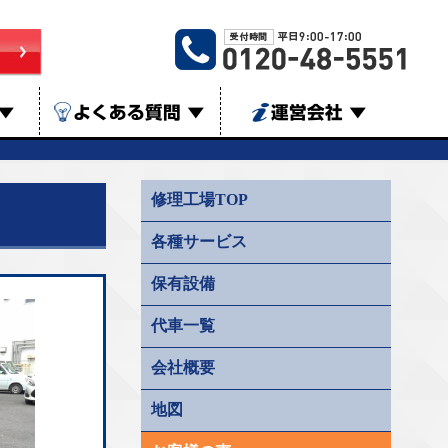
▼
よくある質問
▼
運営会社
▼
修理工場TOP
各種サービス
保有設備
代車一覧
会社概要
地図