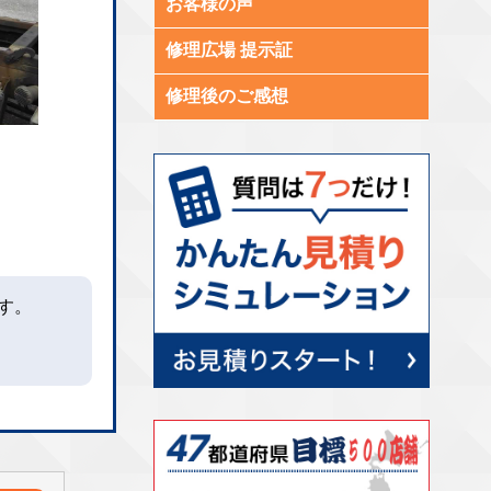
お客様の声
修理広場 提示証
修理後のご感想
す。