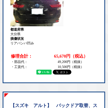
都道府県
大分県
損傷状況
リアバンパ凹み
修理合計：
65,670
円
（税込）
・部品代：
49,200
円（税抜）
・工賃代：
10,500
円（税抜）
【スズキ アルト】 バックドア取替、ス