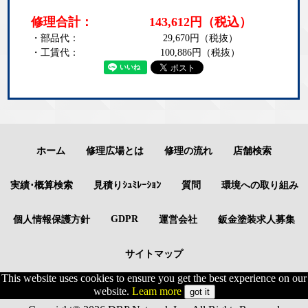
修理合計：
143,612
円
（税込）
・部品代：
29,670
円（税抜）
・工賃代：
100,886
円（税抜）
ホーム
修理広場とは
修理の流れ
店舗検索
実績･概算検索
見積りｼｭﾐﾚｰｼｮﾝ
質問
環境への取り組み
GDPR
個人情報保護方針
運営会社
鈑金塗装求人募集
サイトマップ
This website uses cookies to ensure you get the best experience on our
website.
Leam more
got it