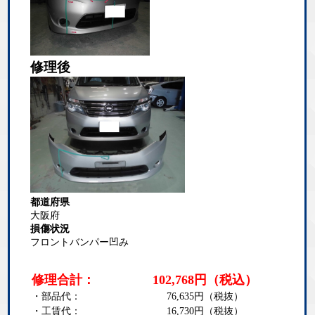
修理後
都道府県
大阪府
損傷状況
フロントバンパー凹み
修理合計：
102,768
円
（税込）
・部品代：
76,635
円（税抜）
・工賃代：
16,730
円（税抜）