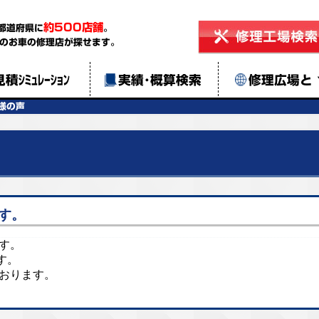
約500店舗
都道府県に
。
のお車の修理店が探せます。
見積ｼﾐｭﾚｰｼｮﾝ
実績･概算検索
修理広場と
様の声
す。
ます。
す。
ております。