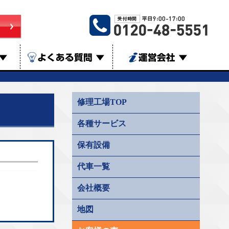
▼
よくある質問
▼
運営会社
▼
修理工場TOP
各種サービス
保有設備
代車一覧
会社概要
地図