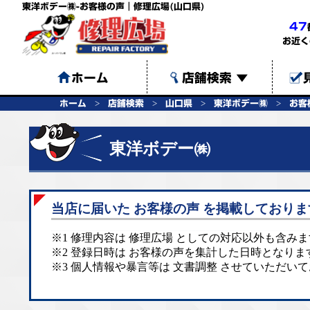
東洋ボデー㈱-お客様の声｜修理広場(山口県)
47
お近く
ホーム
店舗検索
▼
ホーム
店舗検索
山口県
東洋ボデー㈱
お客
東洋ボデー㈱
当店に届いた お客様の声 を掲載しておりま
※1 修理内容は 修理広場 としての対応以外も含み
※2 登録日時は お客様の声を集計した日時となりま
※3 個人情報や暴言等は 文書調整 させていただい