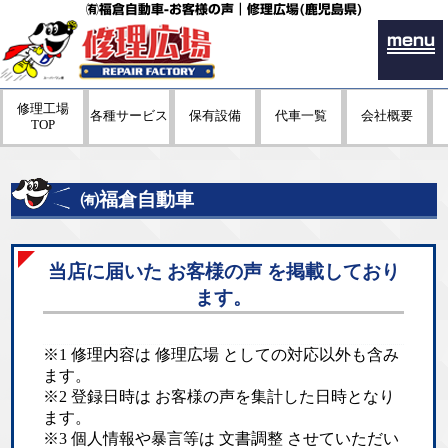
㈲福倉自動車-お客様の声｜修理広場(鹿児島県)
menu
修理工場
各種サービス
保有設備
代車一覧
会社概要
TOP
㈲福倉自動車
当店に届いた お客様の声 を掲載しており
ます。
※1 修理内容は 修理広場 としての対応以外も含み
ます。
※2 登録日時は お客様の声を集計した日時となり
ます。
※3 個人情報や暴言等は 文書調整 させていただい