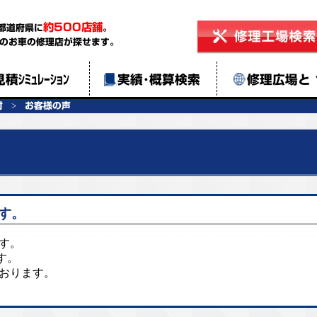
約500店舗
都道府県に
。
のお車の修理店が探せます。
見積ｼﾐｭﾚｰｼｮﾝ
実績･概算検索
修理広場と
村
お客様の声
す。
ます。
す。
ております。