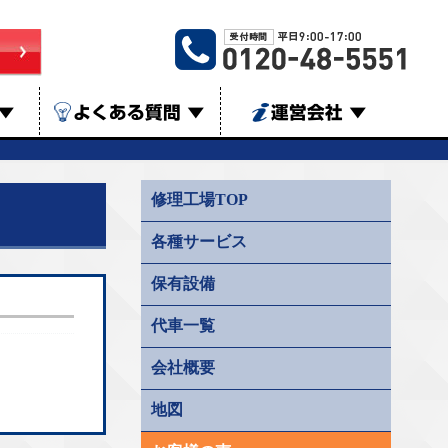
▼
よくある質問
▼
運営会社
▼
修理工場TOP
各種サービス
保有設備
代車一覧
会社概要
地図