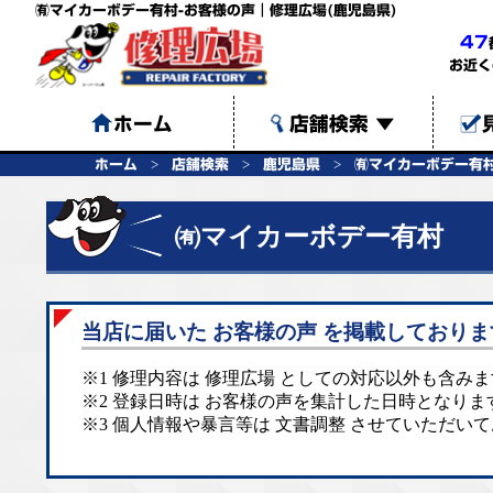
㈲マイカーボデー有村-お客様の声｜修理広場(鹿児島県)
47
お近く
ホーム
店舗検索
▼
ホーム
店舗検索
鹿児島県
㈲マイカーボデー有
㈲マイカーボデー有村
当店に届いた お客様の声 を掲載しておりま
※1 修理内容は 修理広場 としての対応以外も含み
※2 登録日時は お客様の声を集計した日時となりま
※3 個人情報や暴言等は 文書調整 させていただい