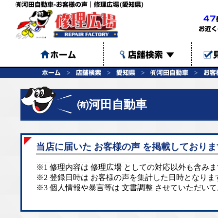
㈲河田自動車-お客様の声｜修理広場(愛知県)
47
お近く
ホーム
店舗検索
▼
ホーム
店舗検索
愛知県
㈲河田自動車
お客
㈲河田自動車
当店に届いた お客様の声 を掲載しておりま
※1 修理内容は 修理広場 としての対応以外も含み
※2 登録日時は お客様の声を集計した日時となりま
※3 個人情報や暴言等は 文書調整 させていただい