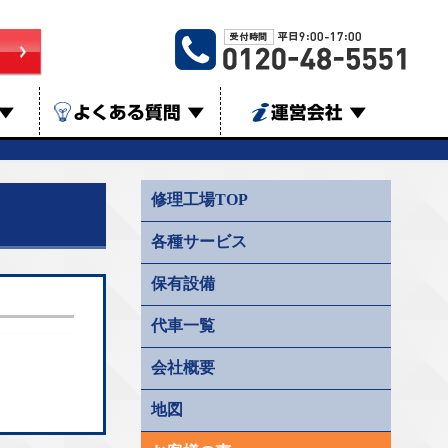
▼
よくある質問
▼
運営会社
▼
修理工場TOP
各種サービス
保有設備
代車一覧
会社概要
地図