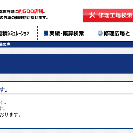
約500店舗
都道府県に
。
のお車の修理店が探せます。
見積ｼﾐｭﾚｰｼｮﾝ
実績･概算検索
修理広場と
様の声
す。
ます。
す。
ております。