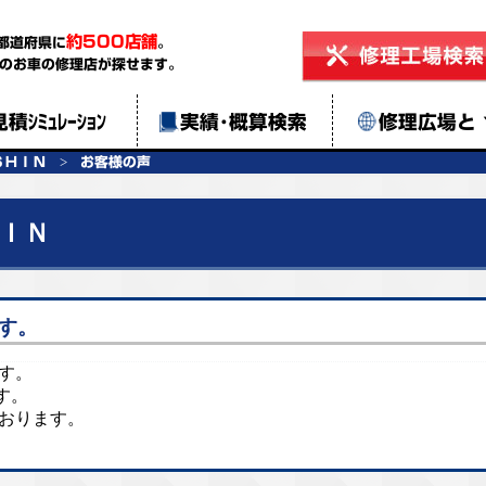
約500店舗
都道府県に
。
のお車の修理店が探せます。
見積ｼﾐｭﾚｰｼｮﾝ
実績･概算検索
修理広場と
ＳＨＩＮ
お客様の声
ＩＮ
す。
ます。
す。
ております。