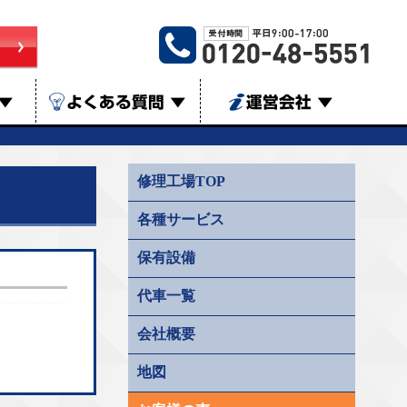
▼
よくある質問
▼
運営会社
▼
修理工場TOP
各種サービス
保有設備
代車一覧
会社概要
地図