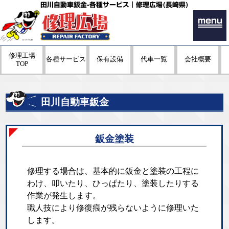
田川自動車鈑金-各種サービス｜修理広場(長崎県)
menu
修理工場
各種サービス
保有設備
代車一覧
会社概要
TOP
田川自動車鈑金
鈑金塗装
修理する場合は、基本的に鈑金と塗装の工程に
わけ、叩いたり、ひっぱたり、塗装したりする
作業が発生します。
職人技により修復痕が残らないように修理いた
します。