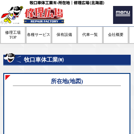
牧口車体工業㈲-所在地｜修理広場(北海道)
menu
修理工場
各種サービス
保有設備
代車一覧
会社概要
TOP
牧口車体工業㈲
所在地(地図)