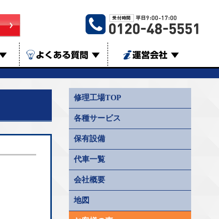
▼
よくある質問
▼
運営会社
▼
修理工場TOP
各種サービス
保有設備
代車一覧
会社概要
地図