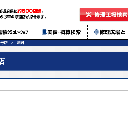
約500店舗
都道府県に
。
のお車の修理店が探せます。
見積ｼﾐｭﾚｰｼｮﾝ
実績･概算検索
修理広場と
6号店
地図
店