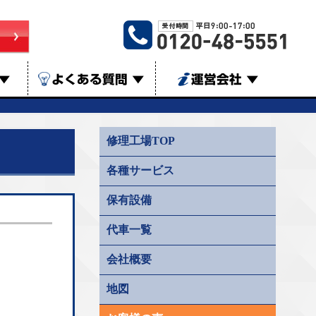
▼
よくある質問
▼
運営会社
▼
修理工場TOP
各種サービス
保有設備
代車一覧
会社概要
地図