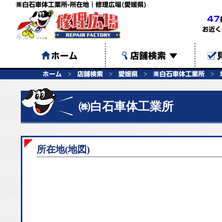
㈱白石車体工業所-所在地｜修理広場(愛媛県)
47
お近く
ホーム
店舗検索
▼
ホーム
店舗検索
愛媛県
㈱白石車体工業所
㈱白石車体工業所
所在地(地図)