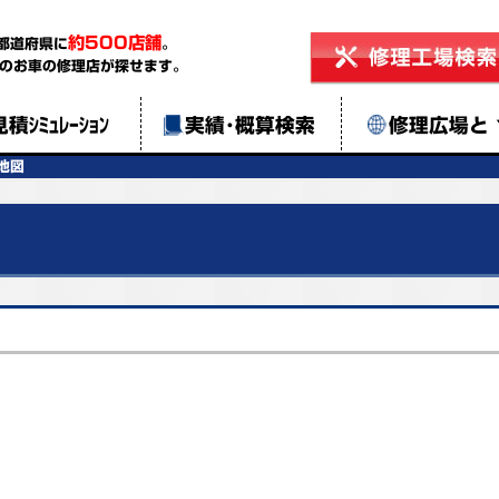
約500店舗
都道府県に
。
のお車の修理店が探せます。
見積ｼﾐｭﾚｰｼｮﾝ
実績･概算検索
修理広場と
地図