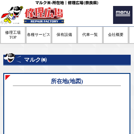
マルク㈱-所在地｜修理広場(奈良県)
menu
修理工場
各種サービス
保有設備
代車一覧
会社概要
TOP
マルク㈱
所在地(地図)