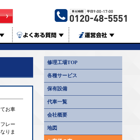
▼
よくある質問
▼
運営会社
▼
修理工場TOP
各種サービス
保有設備
代車一覧
いてお車
会社概要
、フレー
地図
になりま