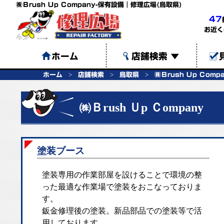
㈱Ｂrush Ｕp Ｃompany-保有設備｜修理広場(鳥取県)
47
お近く
ホーム
店舗検索
▼
ホーム
店舗検索
鳥取県
㈱Ｂrush Ｕp Ｃomp
㈱Ｂrush Ｕp Ｃompany
塗装ブース
塗装専用の作業部屋を設けることで環境の整
った最適な作業場で塗装をおこなっておりま
す。
鈑金修理後の塗装。新品部品での塗装等で活
用しております。