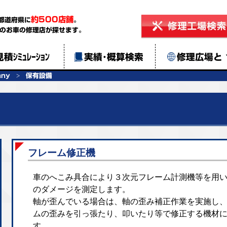
約500店舗
都道府県に
。
のお車の修理店が探せます。
見積ｼﾐｭﾚｰｼｮﾝ
実績･概算検索
修理広場と
any
保有設備
フレーム修正機
車のへこみ具合により３次元フレーム計測機等を用
のダメージを測定します。
軸が歪んでいる場合は、軸の歪み補正作業を実施し
ムの歪みを引っ張たり、叩いたり等で修正する機材
す。