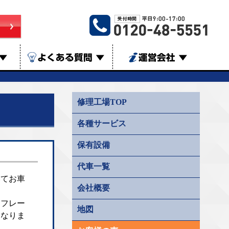
▼
よくある質問
▼
運営会社
▼
修理工場TOP
各種サービス
保有設備
代車一覧
いてお車
会社概要
、フレー
地図
になりま