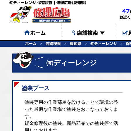
㈲ディーレンジ-保有設備｜修理広場(愛知県)
47
お近く
ホーム
店舗検索
▼
ホーム
店舗検索
愛知県
㈲ディーレンジ
保
㈲ディーレンジ
塗装ブース
塗装専用の作業部屋を設けることで環境の整
った最適な作業場で塗装をおこなっておりま
す。
鈑金修理後の塗装。新品部品での塗装等で活
用しております。