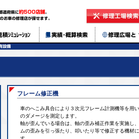
約500店舗
都道府県に
。
のお車の修理店が探せます。
見積ｼﾐｭﾚｰｼｮﾝ
実績･概算検索
修理広場と
有設備
フレーム修正機
車のへこみ具合により３次元フレーム計測機等を用
のダメージを測定します。
軸が歪んでいる場合は、軸の歪み補正作業を実施し
ムの歪みを引っ張たり、叩いたり等で修正する機材
す。