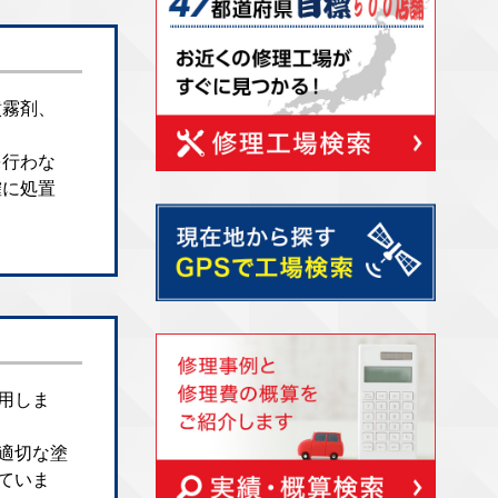
噴霧剤、
を行わな
確に処置
用しま
適切な塗
ていま