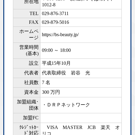
所在地
1012-8
TEL
029-876-3711
FAX
029-879-5016
ホームペ
https://bs-beauty.jp/
ージ
営業時間
09:00 ～ 18:00
(基本)
設立
平成15年10月
代表者
代表取締役 岩谷 光
社員数
7 名
資本金
300 万円
加盟組織･
・ＤＲＰネットワーク
団体
加盟FC
ｸﾚｼﾞｯﾄｶｰ
VISA MASTER JCB 楽天 オ
ﾄﾞ対応
リコ