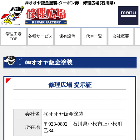
㈱オオヤ鈑金塗装-クーポン券｜修理広場(石川県)
menu
修理工場
各種サービス
保有設備
代車一覧
会社概要
TOP
㈱オオヤ鈑金塗装
修理広場 提示証
会社名
㈱オオヤ鈑金塗装
〒923-0802
石川県小松市上小松町
所在地
乙84