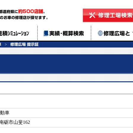
約500店舗
都道府県に
。
のお車の修理店が探せます。
見積ｼﾐｭﾚｰｼｮﾝ
実績･概算検索
修理広場と
車
修理広場 提示証
動車
南砺市山斐162