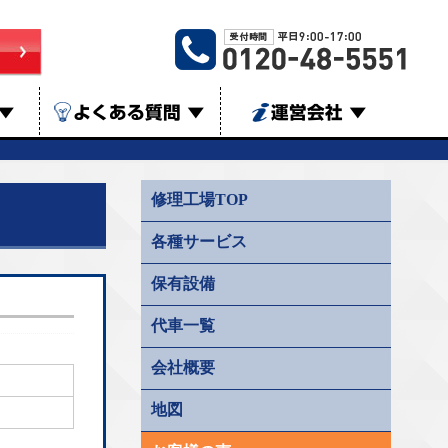
▼
よくある質問
▼
運営会社
▼
修理工場TOP
各種サービス
保有設備
代車一覧
会社概要
地図