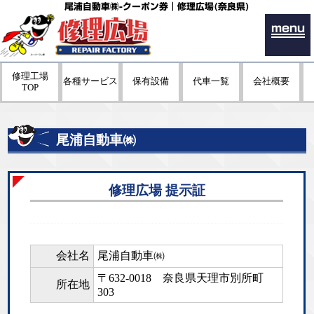
尾浦自動車㈱-クーポン券｜修理広場(奈良県)
menu
修理工場
各種サービス
保有設備
代車一覧
会社概要
TOP
尾浦自動車㈱
修理広場 提示証
会社名
尾浦自動車㈱
〒632-0018
奈良県天理市別所町
所在地
303