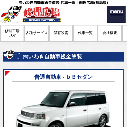
㈲いわき自動車鈑金塗装-代車一覧｜修理広場(福島県)
menu
修理工場
各種サービス
保有設備
代車一覧
会社概要
TOP
㈲いわき自動車鈑金塗装
普通自動車 - ｂＢセダン