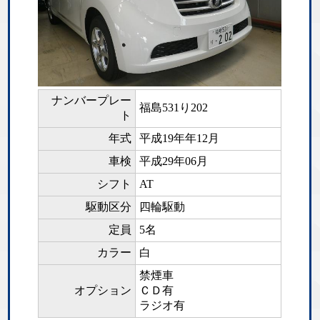
ナンバープレー
福島531り202
ト
年式
平成19年年12月
車検
平成29年06月
シフト
AT
駆動区分
四輪駆動
定員
5名
カラー
白
禁煙車
オプション
ＣＤ有
ラジオ有