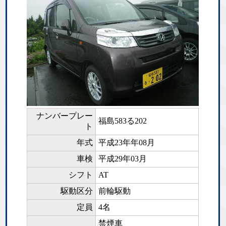
ナンバープレー
福島583る202
ト
年式
平成23年年08月
車検
平成29年03月
シフト
AT
駆動区分
前輪駆動
定員
4名
禁煙車