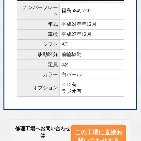
ナンバープレー
福島584い202
ト
年式
平成24年年12月
車検
平成27年12月
シフト
AT
駆動区分
前輪駆動
定員
4名
カラー
白パール
ＣＤ有
オプション
ラジオ有
修理工場へお問い合わせ
この工場に直接
お
は
問い合わせする