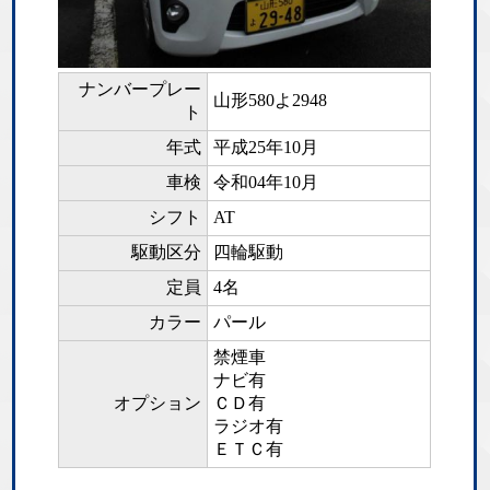
ナンバープレー
山形580よ2948
ト
年式
平成25年10月
車検
令和04年10月
シフト
AT
駆動区分
四輪駆動
定員
4名
カラー
パール
禁煙車
ナビ有
オプション
ＣＤ有
ラジオ有
ＥＴＣ有