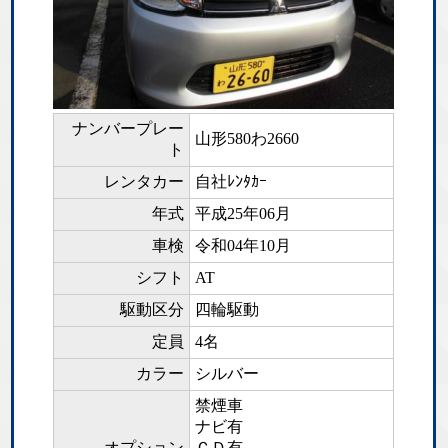
ナンバープレー
山形580わ2660
ト
レンタカー
自社ﾚﾝﾀｶｰ
年式
平成25年06月
車検
令和04年10月
シフト
AT
駆動区分
四輪駆動
定員
4名
カラー
シルバー
禁煙車
ナビ有
オプション
ＣＤ有