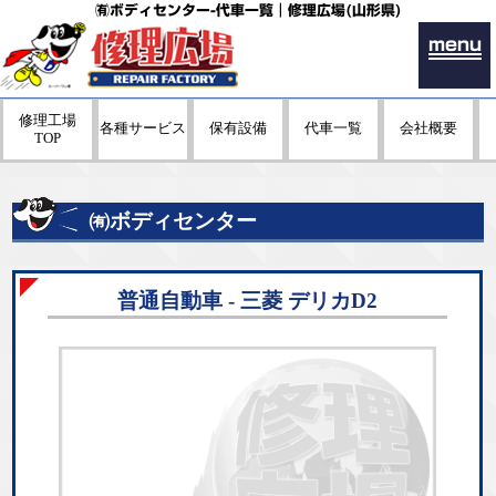
㈲ボディセンター-代車一覧｜修理広場(山形県)
menu
修理工場
各種サービス
保有設備
代車一覧
会社概要
TOP
㈲ボディセンター
普通自動車 - 三菱 デリカD2