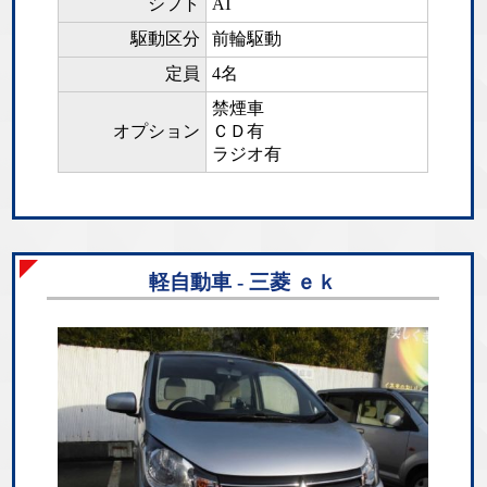
シフト
AT
駆動区分
前輪駆動
定員
4名
禁煙車
オプション
ＣＤ有
ラジオ有
軽自動車 - 三菱 ｅｋ