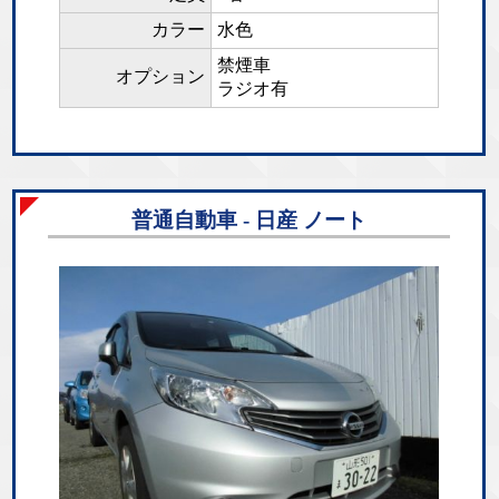
カラー
水色
禁煙車
オプション
ラジオ有
普通自動車 - 日産 ノート