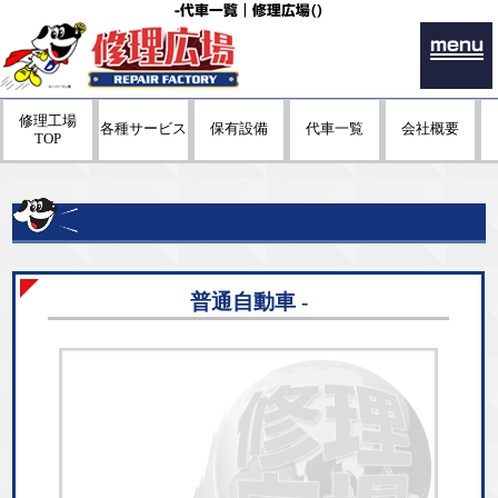
-代車一覧｜修理広場()
menu
修理工場
各種サービス
保有設備
代車一覧
会社概要
TOP
普通自動車 -