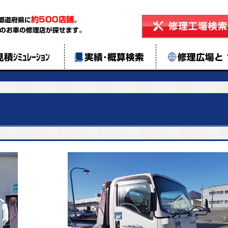
約500店舗
都道府県に
。
のお車の修理店が探せます。
見積ｼﾐｭﾚｰｼｮﾝ
実績･概算検索
修理広場と