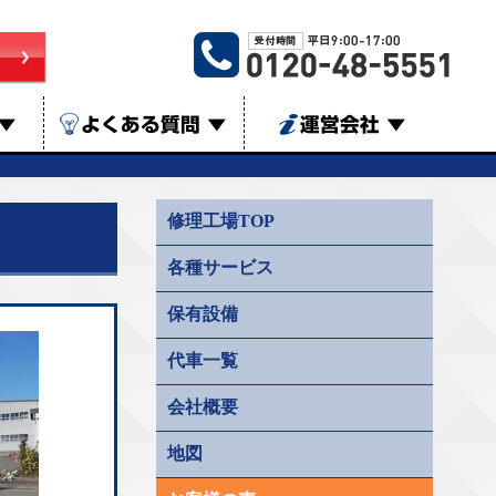
▼
よくある質問
▼
運営会社
▼
修理工場TOP
各種サービス
保有設備
代車一覧
会社概要
地図