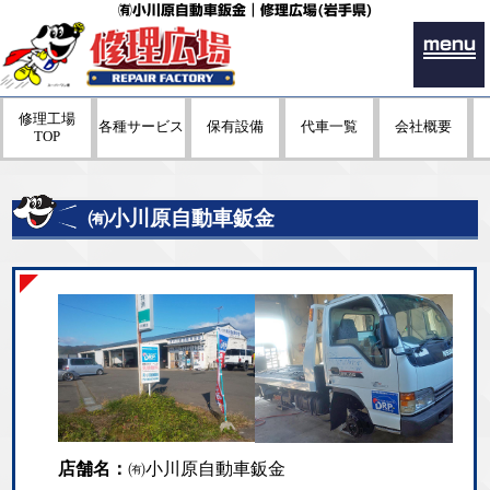
㈲小川原自動車鈑金｜修理広場(岩手県)
menu
修理工場
各種サービス
保有設備
代車一覧
会社概要
TOP
㈲小川原自動車鈑金
店舗名：
㈲小川原自動車鈑金