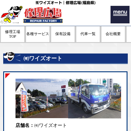
㈲ワイズオート｜修理広場(福島県)
menu
修理工場
各種サービス
保有設備
代車一覧
会社概要
TOP
㈲ワイズオート
店舗名：
㈲ワイズオート