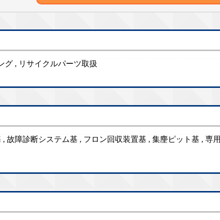
ティング , リサイクルパーツ取扱
, 故障診断システム基 , フロン回収装置基 , 集麈ピット基 , 