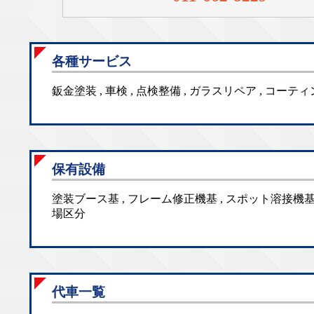
各種サービス
鈑金塗装 , 車検 , 点検整備 , ガラスリペア , コー
保有設備
塗装ブース基 , フレーム修正機基 , スポット溶接機基 
場区分
代車一覧