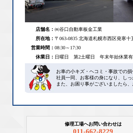
店舗名：
㈱谷口自動車板金工業
所在地：
〒063-0835 北海道札幌市西区発寒十五
営業時間：
08:30～17:30
休業日：
日曜日 第2土曜日 年末年始休業
お車の小キズ・ヘコミ・事故での損
社員一同、お客様の身になり、しっ
また、お困り事がございましたら、
修理工場へお問い合わせは
011-662-8229