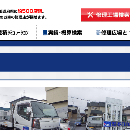
約500店舗
都道府県に
。
のお車の修理店が探せます。
見積ｼﾐｭﾚｰｼｮﾝ
実績･概算検索
修理広場と