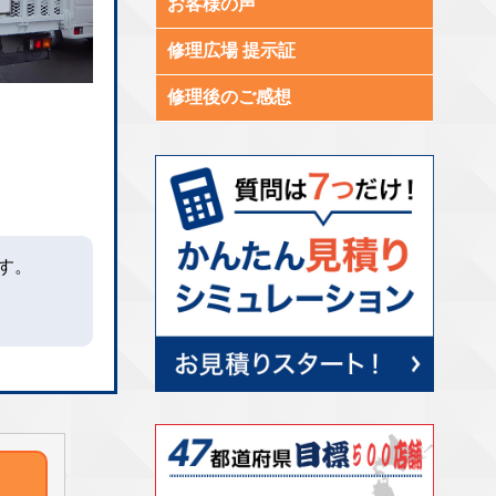
お客様の声
修理広場 提示証
修理後のご感想
す。