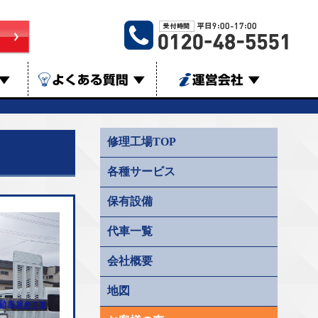
▼
よくある質問
▼
運営会社
▼
修理工場TOP
各種サービス
保有設備
代車一覧
会社概要
地図