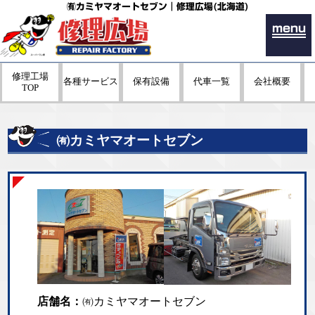
㈲カミヤマオートセブン｜修理広場(北海道)
menu
修理工場
各種サービス
保有設備
代車一覧
会社概要
TOP
㈲カミヤマオートセブン
店舗名：
㈲カミヤマオートセブン