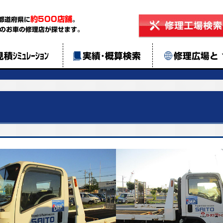
約500店舗
都道府県に
。
のお車の修理店が探せます。
見積ｼﾐｭﾚｰｼｮﾝ
実績･概算検索
修理広場と