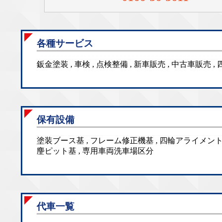
各種サービス
鈑金塗装 , 車検 , 点検整備 , 新車販売 , 中古車販
保有設備
塗装ブース基 , フレーム修正機基 , 四輪アライメント基
麈ピット基 , 専用車両洗車場区分
代車一覧