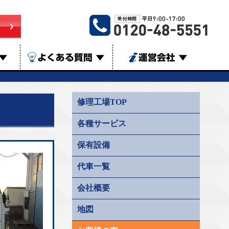
▼
よくある質問
▼
運営会社
▼
修理工場TOP
各種サービス
保有設備
代車一覧
会社概要
地図