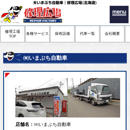
㈲いまぶち自動車｜修理広場(北海道)
menu
修理工場
各種サービス
保有設備
代車一覧
会社概要
TOP
㈲いまぶち自動車
店舗名：
㈲いまぶち自動車