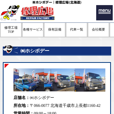
㈱ホシボデー｜修理広場(北海道)
menu
修理工場
各種サービス
保有設備
代車一覧
会社概要
TOP
㈱ホシボデー
店舗名：
㈱ホシボデー
所在地：
〒066-0077 北海道千歳市上長都1160-42
営業時間：
09:00～18:00