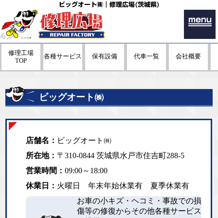
ビッグオート㈱｜修理広場(茨城県)
menu
修理工場
各種サービス
保有設備
代車一覧
会社概要
TOP
ビッグオート㈱
店舗名：
ビッグオート㈱
所在地：
〒310-0844 茨城県水戸市住吉町288-5
営業時間：
09:00～18:00
休業日：
火曜日 年末年始休業有 夏季休業有
お車の小キズ・ヘコミ・事故での損
傷等の修復からその他各種サービス