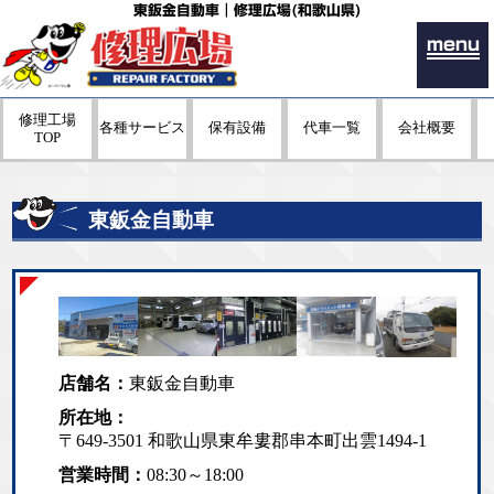
東鈑金自動車｜修理広場(和歌山県)
menu
修理工場
各種サービス
保有設備
代車一覧
会社概要
TOP
東鈑金自動車
店舗名：
東鈑金自動車
所在地：
〒649-3501 和歌山県東牟婁郡串本町出雲1494-1
営業時間：
08:30～18:00