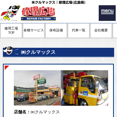
㈱クルマックス｜修理広場(広島県)
menu
修理工場
各種サービス
保有設備
代車一覧
会社概要
TOP
㈱クルマックス
店舗名：
㈱クルマックス