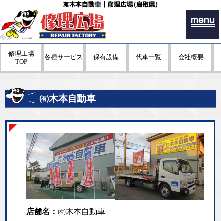
㈲木本自動車｜修理広場(鳥取県)
menu
修理工場
各種サービス
保有設備
代車一覧
会社概要
TOP
㈲木本自動車
店舗名：
㈲木本自動車